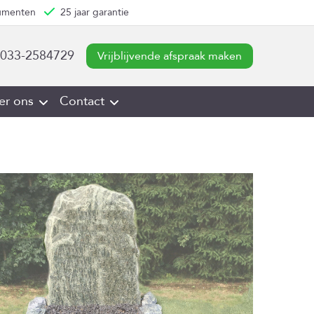
numenten
25 jaar garantie
033-2584729
Vrijblijvende afspraak maken
er ons
Contact