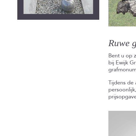
Ruwe g
Bent u op z
bij Ewijk G
grafmonume
Tijdens de
persoonlij
prijsopgave