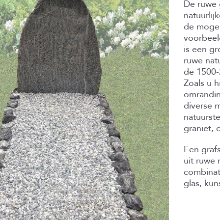
De ruwe 
natuurlij
de mogel
voorbeel
is een gr
ruwe nat
de 1500-
Zoals u h
omrandin
diverse m
natuurste
graniet, c
Een graf
uit ruwe 
combinati
glas, kun