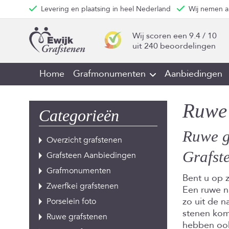
Levering en plaatsing in heel Nederland
Wij nemen a
Wij scoren een
9.4
/
10
­
uit
240
beoordelingen
Home
Grafmonumenten
Aanbiedingen
Ruwe 
Categorieën
Ruwe g
Overzicht grafstenen
Grafst
Grafsteen Aanbiedingen
Grafmonumenten
Bent u op 
Zwerfkei grafstenen
Een ruwe na
zo uit de n
Porselein foto
stenen komt
Ruwe grafstenen
hebben ook