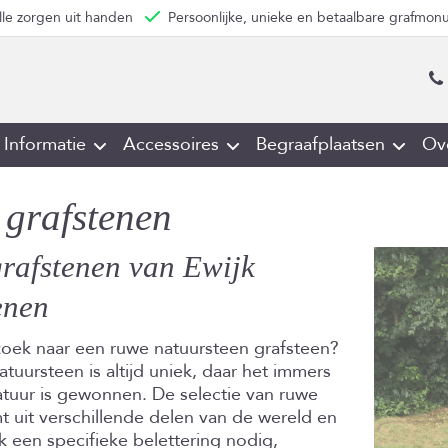
lle zorgen uit handen
Persoonlijke, unieke en betaalbare grafmo
Informatie
Accessoires
Begraafplaatsen
Ov
grafstenen
rafstenen van Ewijk
enen
zoek naar een ruwe natuursteen grafsteen?
tuursteen is altijd uniek, daar het immers
atuur is gewonnen. De selectie van ruwe
 uit verschillende delen van de wereld en
 een specifieke belettering nodig,