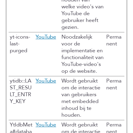
welke video's van
YouTube de
gebruiker heeft
gezien.
yt-icons-
YouTube
Noodzakelijk
Perma
last-
voor de
nent
purged
implementatie en
functionaliteit van
YouTube-video's
op de website.
ytidb::LA
YouTube
Wordt gebruikt
Perma
ST_RESU
om de interactie
nent
LT_ENTR
van gebruikers
Y_KEY
met embedded
inhoud bij te
houden.
YtIdbMet
YouTube
Wordt gebruikt
Perma
a#databa
om de interactie
nent