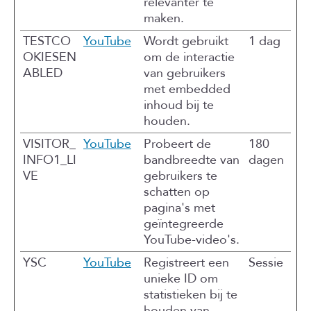
relevanter te
maken.
TESTCO
YouTube
Wordt gebruikt
1 dag
OKIESEN
om de interactie
ABLED
van gebruikers
met embedded
inhoud bij te
houden.
VISITOR_
YouTube
Probeert de
180
INFO1_LI
bandbreedte van
dagen
VE
gebruikers te
schatten op
pagina's met
geïntegreerde
YouTube-video's.
YSC
YouTube
Registreert een
Sessie
unieke ID om
statistieken bij te
houden van