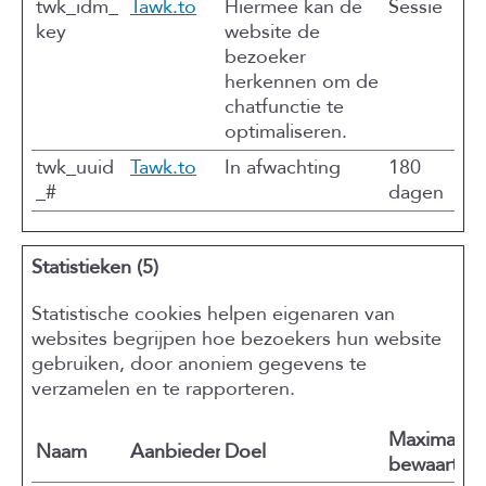
twk_idm_
Tawk.to
Hiermee kan de
Sessie
key
website de
bezoeker
herkennen om de
chatfunctie te
optimaliseren.
twk_uuid
Tawk.to
In afwachting
180
_#
dagen
Statistieken (5)
Statistische cookies helpen eigenaren van
websites begrijpen hoe bezoekers hun website
gebruiken, door anoniem gegevens te
verzamelen en te rapporteren.
Maximale
Naam
Aanbieder
Doel
bewaarterm