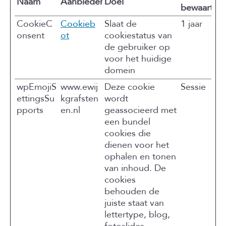
Naam
Aanbieder
Doel
bewaarterm
CookieC
Cookieb
Slaat de
1 jaar
onsent
ot
cookiestatus van
de gebruiker op
voor het huidige
domein
wpEmojiS
www.ewij
Deze cookie
Sessie
ettingsSu
kgrafsten
wordt
pports
en.nl
geassocieerd met
een bundel
cookies die
dienen voor het
ophalen en tonen
van inhoud. De
cookies
behouden de
juiste staat van
lettertype, blog,