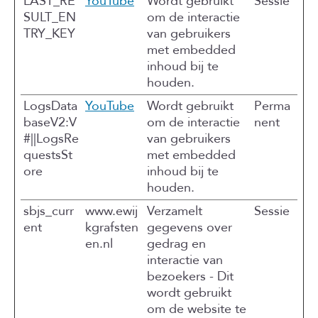
LAST_RE
YouTube
Wordt gebruikt
Sessie
SULT_EN
om de interactie
TRY_KEY
van gebruikers
met embedded
inhoud bij te
houden.
LogsData
YouTube
Wordt gebruikt
Perma
baseV2:V
om de interactie
nent
#||LogsRe
van gebruikers
questsSt
met embedded
ore
inhoud bij te
houden.
sbjs_curr
www.ewij
Verzamelt
Sessie
ent
kgrafsten
gegevens over
en.nl
gedrag en
interactie van
bezoekers - Dit
wordt gebruikt
om de website te