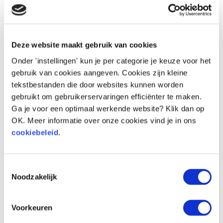
_gcl_au
Google
Gebruikt door
3
Google AdSense
maand
om te
en
Deze website maakt gebruik van cookies
experimenteren
met de efficiëntie
Onder 'instellingen' kun je per categorie je keuze voor het
van advertenties
gebruik van cookies aangeven. Cookies zijn kleine
op websites die
tekstbestanden die door websites kunnen worden
hun services
gebruikt om gebruikerservaringen efficiënter te maken.
gebruiken.
Ga je voor een optimaal werkende website? Klik dan op
OK. Meer informatie over onze cookies vind je in ons
_gcl_ls
Google
Volgt de
Perma
cookiebeleid
.
conversie-rate
nent
tussen de
gebruiker en de
Toestemmingsselectie
advertentiebanne
Noodzakelijk
rs op de website
- Dit dient om de
relevantie van de
Voorkeuren
advertenties op