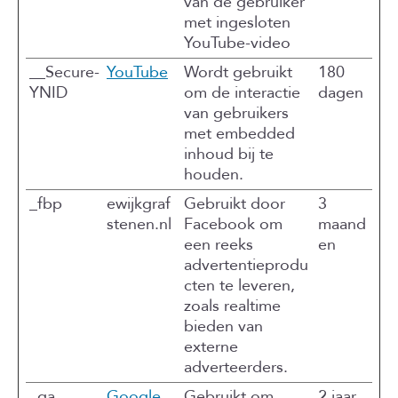
van de gebruiker
met ingesloten
YouTube-video
__Secure-
YouTube
Wordt gebruikt
180
YNID
om de interactie
dagen
van gebruikers
met embedded
inhoud bij te
houden.
_fbp
ewijkgraf
Gebruikt door
3
stenen.nl
Facebook om
maand
een reeks
en
advertentieprodu
cten te leveren,
zoals realtime
bieden van
externe
adverteerders.
_ga
Google
Gebruikt om
2 jaar