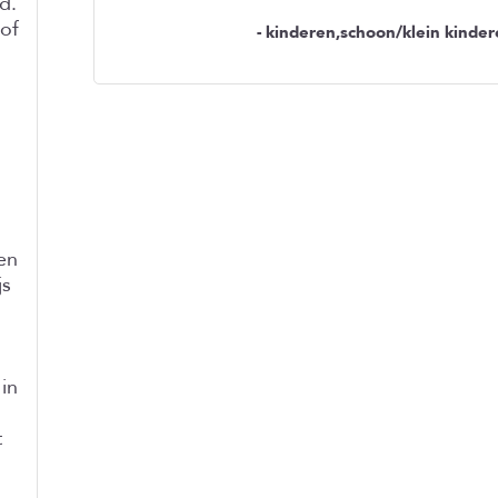
d.
 of
- kinderen,schoon/klein kinder
n
en
js
 in
t