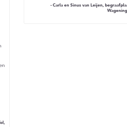
- Carla en Sinus van Leijen, begraafpla
Wagenin
n
en
ol,