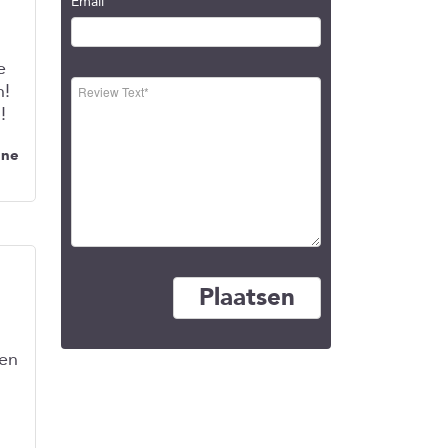
Email
e
n!
!
nne
 en
d