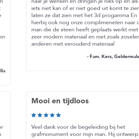
en
naar je wensen en dringen je niks op en als
t
iets niet kan of er niet goed uit komt te zie
e
laten ze dat zien met het 3d progamma En
hierbij ook nog onze complimeneten naar 
man die de steen heeft geplaats werkt met
gen
zeer modern materiaal en niet zoals zovele
anderen met verouderd materiaal
- Fam. Kers, Geldermal
lla
Mooi en tijdloos
or
Veel dank voor de begeleiding bij het
n
grafmonument voor mijn man. Hij ontwierp