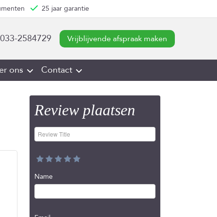
numenten
25 jaar garantie
033-2584729
Vrijblijvende afspraak maken
er ons
Contact
Review plaatsen
Name