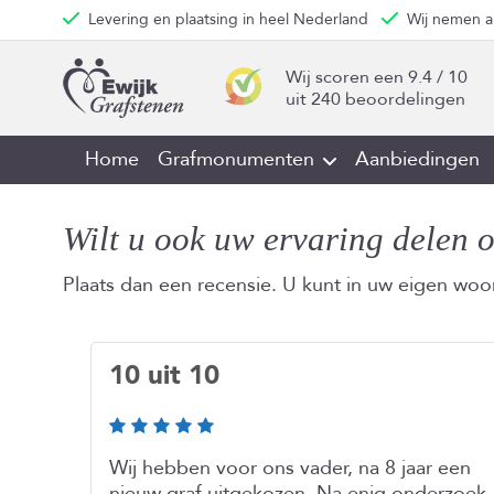
Levering en plaatsing in heel Nederland
Wij nemen a
Wij scoren een
9.4
/
10
­
uit
240
beoordelingen
Home
Grafmonumenten
Aanbiedingen
Wilt u ook uw ervaring delen 
Plaats dan een recensie. U kunt in uw eigen wo
10 uit 10
Wij hebben voor ons vader, na 8 jaar een
nieuw graf uitgekozen. Na enig onderzoek,