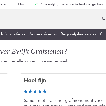
lle zorgen uit handen
Persoonlijke, unieke en betaalbare grafmo
Informatie
Accessoires
Begraafplaatsen
Ov
over Ewijk Grafstenen?
orden vertellen over onze samenwerking.
Heel fijn
Samen met Frans het grafmonument voor
mijn man ontworpen. Frans had aan enkele