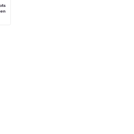
ats
gen